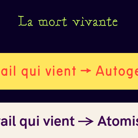
La mort vivante
ail qui vient → Autog
vail qui vient → Atomi